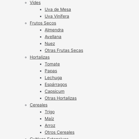
Vides
Uva de Mesa
Uva Vinífera
Frutos Secos
Almendra
Avellana
Nuez
Otras Frutas Secas
Hortalizas
Tomate
Papas
Lechuga
Espárragos
Capsicum
Otras Hortalizas
Cereales
Trigo
Maíz
Arroz
Otros Cereales
Cultivos Extensivos