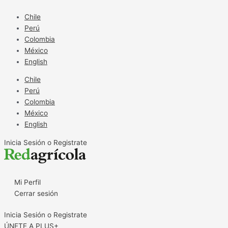
Ir
al
Chile
contenido
Perú
Colombia
México
English
Chile
Perú
Colombia
México
English
Inicia Sesión o Registrate
Mi Perfil
Cerrar sesión
Inicia Sesión o Registrate
ÚNETE A PLUS+