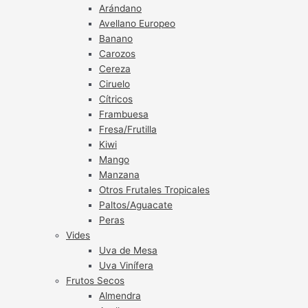
Arándano
Avellano Europeo
Banano
Carozos
Cereza
Ciruelo
Cítricos
Frambuesa
Fresa/Frutilla
Kiwi
Mango
Manzana
Otros Frutales Tropicales
Paltos/Aguacate
Peras
Vides
Uva de Mesa
Uva Vinífera
Frutos Secos
Almendra