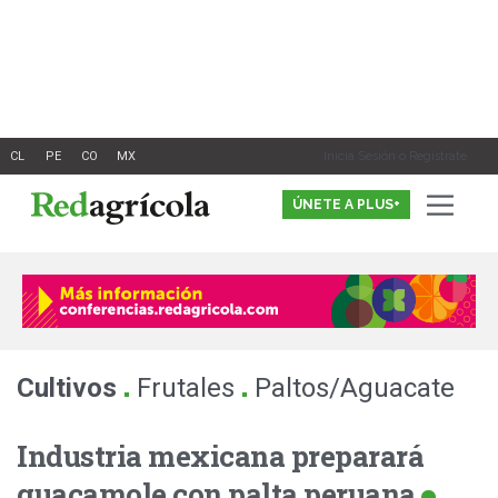
Ir
al
contenido
Inicia Sesión o Registrate
ÚNETE A PLUS+
.
.
Cultivos
Frutales
Paltos/Aguacate
Industria mexicana preparará
guacamole con palta peruana