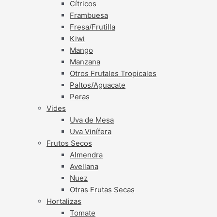
Cítricos
Frambuesa
Fresa/Frutilla
Kiwi
Mango
Manzana
Otros Frutales Tropicales
Paltos/Aguacate
Peras
Vides
Uva de Mesa
Uva Vinífera
Frutos Secos
Almendra
Avellana
Nuez
Otras Frutas Secas
Hortalizas
Tomate