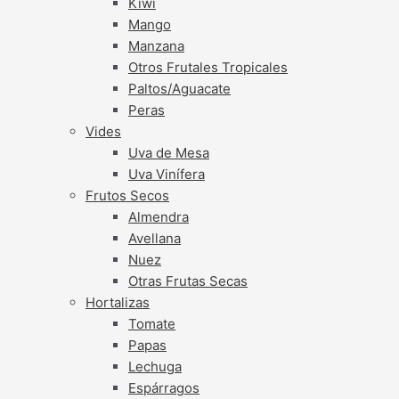
Kiwi
Mango
Manzana
Otros Frutales Tropicales
Paltos/Aguacate
Peras
Vides
Uva de Mesa
Uva Vinífera
Frutos Secos
Almendra
Avellana
Nuez
Otras Frutas Secas
Hortalizas
Tomate
Papas
Lechuga
Espárragos