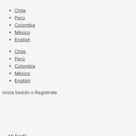
Ir
al
Chile
contenido
Perú
Colombia
México
English
Chile
Perú
Colombia
México
English
Inicia Sesión o Registrate