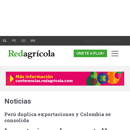
Ir
al
contenido
Inicia Sesión o Registrate
ÚNETE A PLUS+
Noticias
Perú duplica exportaciones y Colombia se
consolida