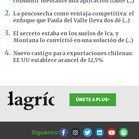
consumir mediante una aplicación fiable (...)
La poscosecha como ventaja competitiva: el
enfoque que Paula del Valle lleva dos dé (...)
El secreto estaba en los suelos de Ica, y
Montana lo convirtió en una solución de (...)
Nuevo castigo para exportaciones chilenas:
EE UU establece arancel de 12,5%
ÚNETE A PLUS+
F
I
T
L
Y
S
a
n
w
i
o
p
Siguenos:
c
s
i
n
u
o