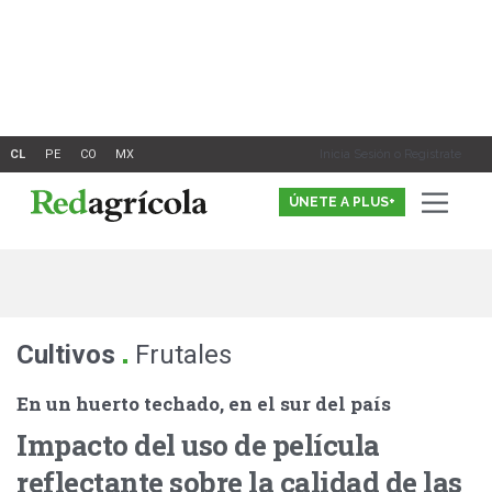
Ir
al
contenido
Inicia Sesión o Registrate
ÚNETE A PLUS+
.
Cultivos
Frutales
En un huerto techado, en el sur del país
Impacto del uso de película
reflectante sobre la calidad de las