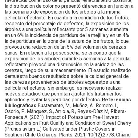
favorecida con el uso de la película reflectante no obstante,
la distribución de color no presentó diferencias en función a
las semanas de exposición de los árboles a la misma
película reflectante. En cuanto a la condición de los frutos,
respecto del porcentaje de defectos, la exposición de los
árboles a una película reflectante por 5 semanas aumenta
en un 6% la incidencia de partidura de la mejilla y en un 4%
la de partidura en la zona de la sutura de los frutos, lo que
provoca una reducción de un 5% del volumen de cerezas
sanas. En relación a la poscosecha, se encontró que la
exposición de los árboles durante 5 semanas a la película
reflectante provocó una disminución en la acidez de las
cerezas, luego de su almacenamiento. El estudio realizado
demuestra buenos resultados sobre la calidad general de
las cerezas provenientes de árboles expuestos a una
película reflectante, sin embargo, es necesario realizar
nuevos estudios que permitan ajustar los tratamientos
aplicados y evitar las pérdidas por defectos.
Referencias
bibliográficas
Bustamante, M., Muñoz, A., Romero, I.,
Osorio, P., Mánquez, S., Arriola, R., Reyes-Díaz M, Ribera-
Fonseca A. (2021). Impact of Potassium Pre-Harvest
Applications on Fruit Quality and Condition of Sweet Cherry
(Prunus avium L.) Cultivated under Plastic Covers in
Southern Chile Orchards. Plants. 2021; 10(12):2778. Chiang