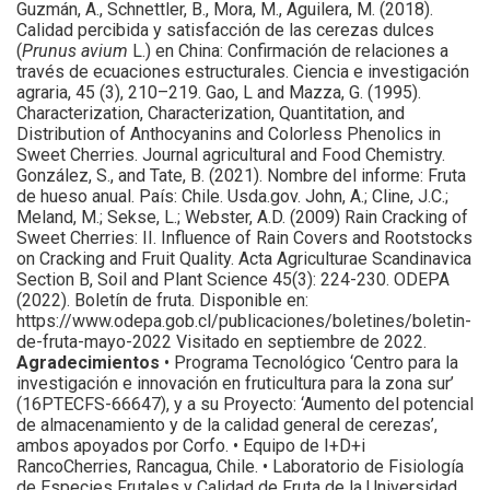
Guzmán, A., Schnettler, B., Mora, M., Aguilera, M. (2018).
Calidad percibida y satisfacción de las cerezas dulces
(
Prunus avium
L.) en China: Confirmación de relaciones a
través de ecuaciones estructurales. Ciencia e investigación
agraria, 45 (3), 210–219. Gao, L and Mazza, G. (1995).
Characterization, Characterization, Quantitation, and
Distribution of Anthocyanins and Colorless Phenolics in
Sweet Cherries. Journal agricultural and Food Chemistry.
González, S., and Tate, B. (2021). Nombre del informe: Fruta
de hueso anual. País: Chile. Usda.gov. John, A.; Cline, J.C.;
Meland, M.; Sekse, L.; Webster, A.D. (2009) Rain Cracking of
Sweet Cherries: II. Influence of Rain Covers and Rootstocks
on Cracking and Fruit Quality. Acta Agriculturae Scandinavica
Section B, Soil and Plant Science 45(3): 224-230. ODEPA
(2022). Boletín de fruta. Disponible en:
https://www.odepa.gob.cl/publicaciones/boletines/boletin-
de-fruta-mayo-2022 Visitado en septiembre de 2022.
Agradecimientos
• Programa Tecnológico ‘Centro para la
investigación e innovación en fruticultura para la zona sur’
(16PTECFS-66647), y a su Proyecto: ‘Aumento del potencial
de almacenamiento y de la calidad general de cerezas’,
ambos apoyados por Corfo. • Equipo de I+D+i
RancoCherries, Rancagua, Chile. • Laboratorio de Fisiología
de Especies Frutales y Calidad de Fruta de la Universidad