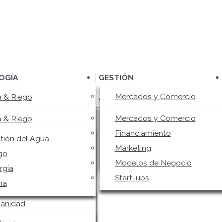
OGÍA
GESTIÓN
Mercados y Comercio
 & Riego
OGÍA
GESTIÓN
Financiamiento
tión del Agua
Mercados y Comercio
 & Riego
Marketing
go
Financiamiento
tión del Agua
Modelos de Negocio
rgía
Marketing
go
Start-ups
ma
Modelos de Negocio
rgía
Start-ups
sanidad
ma
ticidas
sanidad
control