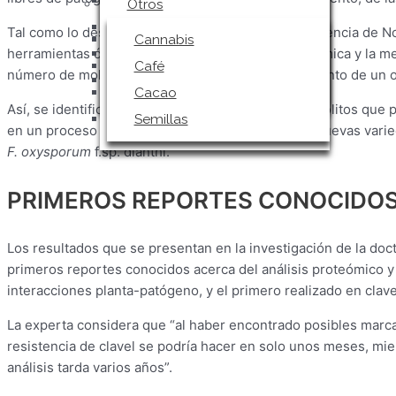
Cannabis
Otros
Café
Tal como lo destaca un artículo publicado por la Agencia de No
Cannabis
Cacao
herramientas ómicas –concretamente en la proteómica y la m
Café
número de moléculas implicadas en el funcionamiento de un 
Semillas
Cacao
Así, se identificó un conjunto de proteínas y metabolitos que 
Semillas
en un proceso de cruces genéticos para obtener nuevas varied
F. oxysporum
f.sp. dianthi.
PRIMEROS REPORTES CONOCIDOS
Los resultados que se presentan en la investigación de la doc
primeros reportes conocidos acerca del análisis proteómico y
interacciones planta-patógeno, y el primero realizado en clave
La experta considera que “al haber encontrado posibles marcad
resistencia de clavel se podría hacer en solo unos meses, mie
análisis tarda varios años”.