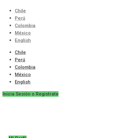
Ir
al
Chile
contenido
Perú
Colombia
México
English
Chile
Perú
Colombia
México
English
Inicia Sesión o Registrate