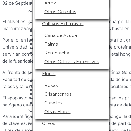
Arroz
02 de Septiembre 2022
Ximena González V.
Cultivos Extensivos
Otros Cereales
El clavel es la flor más cultivada de Colombia. Sin embargo, la
Caña de Azúcar
Cultivos Extensivos
marchitez vascular, enfermedad que ocasiona daños hasta en 
Palma
Caña de Azúcar
Remolacha
Por ello, en la búsqueda de mayor inmunidad para esta flor, gra
Palma
Universidad Nacional se logró identificar un grupo de proteínas
Otros Cultivos Extensivos
Remolacha
servirían como potencial marcador de resistencia al letal hon
Flores
de la fusariosis.
Otros Cultivos Extensivos
Rosas
Al frente de la investigación estuvo Ana Patricia Martínez Gon
Flores
Facultad de Ciencias de la UNAL. Ella fue la encargada de ident
Crisantemos
Rosas
raíces y tallo) ocurren fenómenos bioquímicos y moleculares a
Claveles
Crisantemos
El apoplasto es el espacio intercelular en donde se dan los 
Otras Flores
Claveles
patógeno que conducen a la activación de la respuesta de defe
Olivos
Otras Flores
Para identificar las características de resistencia al hongo, l
Otros
Olivos
de claveles: resistente y susceptible. Como material de parti
libres de patógenos con tres semanas de enraizamiento, de l