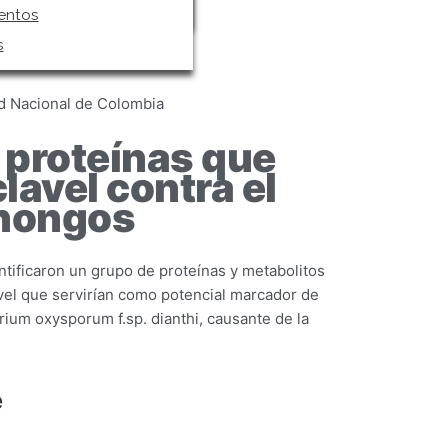
s
entos
s
ad Nacional de Colombia
n proteínas que
clavel contra el
 hongos
ntificaron un grupo de proteínas y metabolitos
lavel que servirían como potencial marcador de
arium oxysporum f.sp. dianthi, causante de la
e