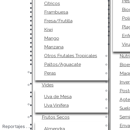
Pes
Cítricos
Pol
Fresa/Frutilla
Bio
Frambuesa
Pla
Kiwi
Pol
Fresa/Frutilla
Enf
Mango
Pla
Kiwi
Vir
Manzana
Enf
Mango
Otros Frutales Tropicales
Nutr
Vir
Manzana
Paltos/Aguacate
Bioe
Otros Frutales Tropicales
Nutr
Peras
Maqu
Paltos/Aguacate
Bioe
Inve
Vides
Peras
Maqu
Post
Inve
Uva de Mesa
Vides
Agte
Post
Uva Vinífera
Suel
Uva de Mesa
Agte
Semi
Frutos Secos
Uva Vinífera
Suel
Enva
Almendra
Semi
Frutos Secos
Alim
Avellana
Enva
Reportajes
.
...
Almendra