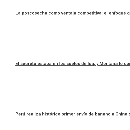
La poscosecha como ventaja competitiva: el enfoque que
El secreto estaba en los suelos de Ica, y Montana lo con
Perú realiza histórico primer envío de banano a Chin