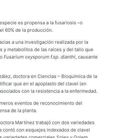
 especie es propensa a la fusariosis –o
el 60% de la producción.
cias a una investigación realizada por la
 y metabolitos de las raíces y del tallo que
go
Fusarium oxysporum f.sp. dianthi
, causante
zález, doctora en Ciencias – Bioquímica de la
ificar que en el apoplasto del clavel (en
sociados con la resistencia a la enfermedad.
primeros eventos de reconocimiento del
nsa de la planta.
a doctora Martínez trabajó con dos variedades
da contó con esquejes indexados de clavel
as variedades comerciales Solex y Golem.