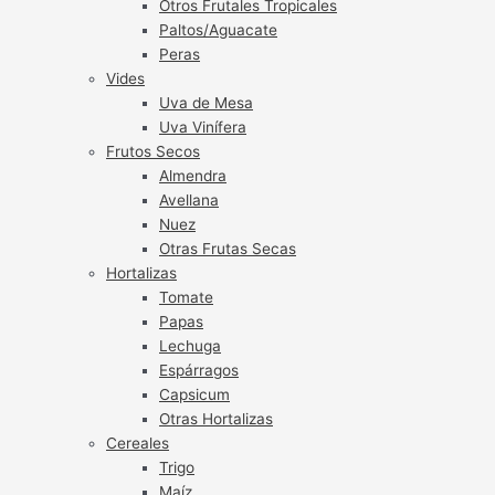
Otros Frutales Tropicales
Paltos/Aguacate
Peras
Vides
Uva de Mesa
Uva Vinífera
Frutos Secos
Almendra
Avellana
Nuez
Otras Frutas Secas
Hortalizas
Tomate
Papas
Lechuga
Espárragos
Capsicum
Otras Hortalizas
Cereales
Trigo
Maíz