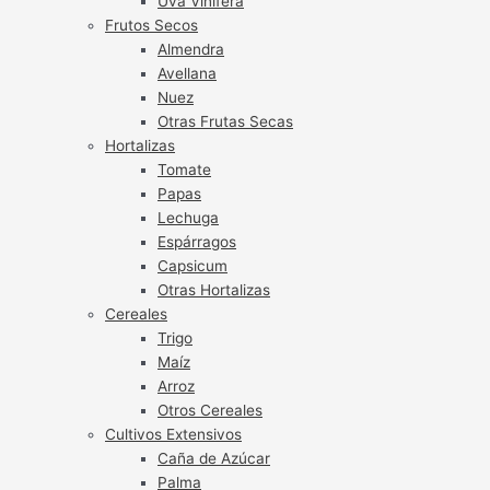
Uva Vinífera
Frutos Secos
Almendra
Avellana
Nuez
Otras Frutas Secas
Hortalizas
Tomate
Papas
Lechuga
Espárragos
Capsicum
Otras Hortalizas
Cereales
Trigo
Maíz
Arroz
Otros Cereales
Cultivos Extensivos
Caña de Azúcar
Palma