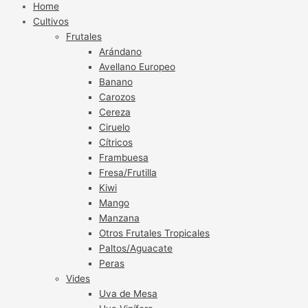
Home
Cultivos
Frutales
Arándano
Avellano Europeo
Banano
Carozos
Cereza
Ciruelo
Cítricos
Frambuesa
Fresa/Frutilla
Kiwi
Mango
Manzana
Otros Frutales Tropicales
Paltos/Aguacate
Peras
Vides
Uva de Mesa