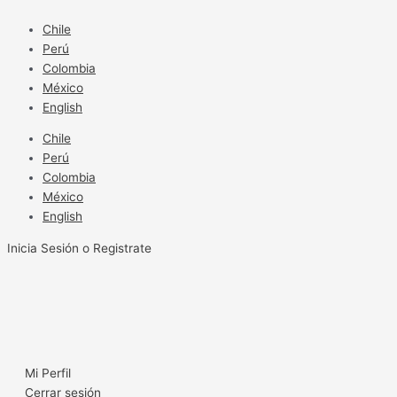
Ir
al
Chile
contenido
Perú
Colombia
México
English
Chile
Perú
Colombia
México
English
Inicia Sesión o Registrate
Mi Perfil
Cerrar sesión