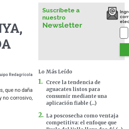
Suscríbete a
Ingr
nuestro
cor
ele
NYA,
Newsletter
DA
Lo Más Leído
uipo Redagrícola
Crece la tendencia de
aguacates listos para
os, que no daña
consumir mediante una
y no corrosivo,
aplicación fiable (...)
La poscosecha como ventaja
competitiva: el enfoque que