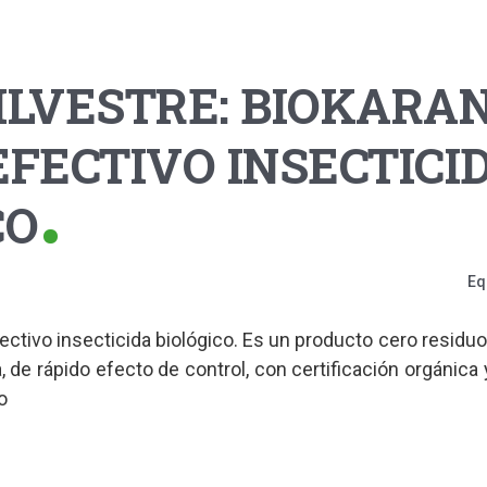
ILVESTRE: BIOKARA
EFECTIVO INSECTICI
CO
Eq
ectivo insecticida biológico. Es un producto cero residu
ta, de rápido efecto de control, con certificación orgánica 
o