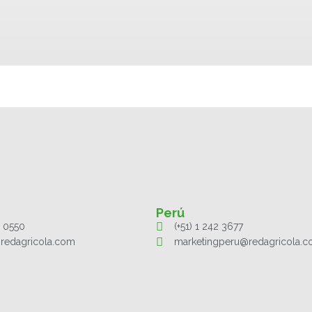
Perú
1 0550
(+51) 1 242 3677
redagricola.com
marketingperu@redagricola.