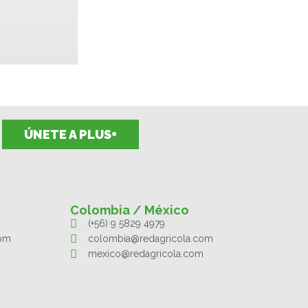
ÚNETE A PLUS+
Colombia / México
(+56) 9 5829 4979
com
colombia@redagricola.com
mexico@redagricola.com