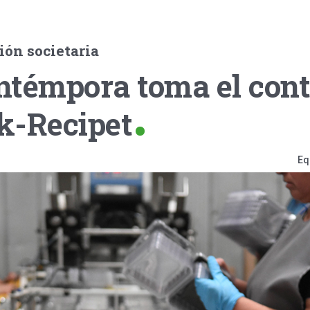
ión societaria
ntémpora toma el cont
k-Recipet
Eq