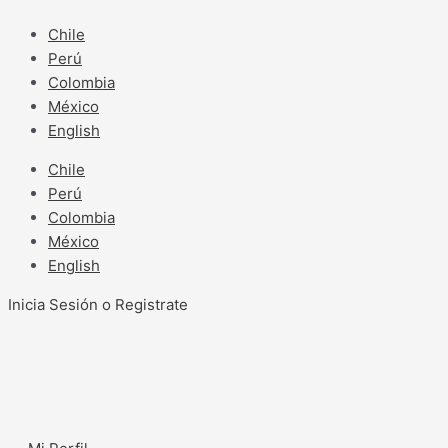
Ir
al
Chile
contenido
Perú
Colombia
México
English
Chile
Perú
Colombia
México
English
Inicia Sesión o Registrate