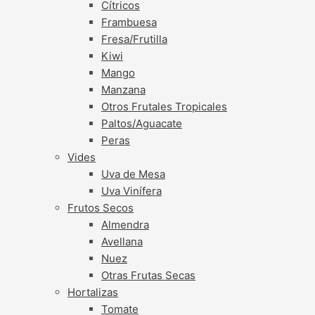
Cítricos
Frambuesa
Fresa/Frutilla
Kiwi
Mango
Manzana
Otros Frutales Tropicales
Paltos/Aguacate
Peras
Vides
Uva de Mesa
Uva Vinífera
Frutos Secos
Almendra
Avellana
Nuez
Otras Frutas Secas
Hortalizas
Tomate