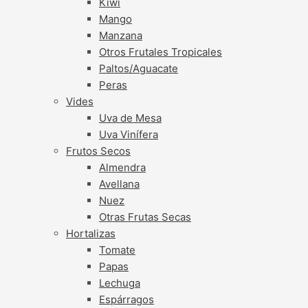
Kiwi
Mango
Manzana
Otros Frutales Tropicales
Paltos/Aguacate
Peras
Vides
Uva de Mesa
Uva Vinífera
Frutos Secos
Almendra
Avellana
Nuez
Otras Frutas Secas
Hortalizas
Tomate
Papas
Lechuga
Espárragos