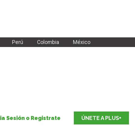
Perú
Colombia
México
cia Sesión o Registrate
ÚNETE A PLUS+