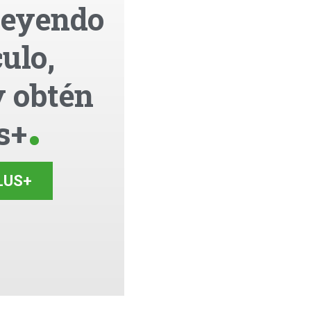
leyendo
culo,
y obtén
s+
LUS+