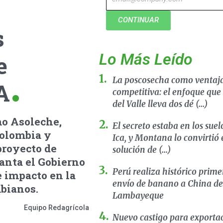
CONTINUAR
s
Lo Más Leído
e
La poscosecha como ventaj
A
competitiva: el enfoque que
del Valle lleva dos dé (...)
o Asoleche,
El secreto estaba en los suel
colombia y
Ica, y Montana lo convirtió
proyecto de
solución de (...)
lanta el Gobierno
Perú realiza histórico prime
 impacto en la
envío de banano a China d
mbianos.
Lambayeque
Equipo Redagrícola
Nuevo castigo para exporta