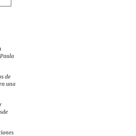
a
 Paula
os de
 en una
r
esde
ciones