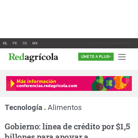
Ir
al
contenido
Inicia Sesión o Registrate
ÚNETE A PLUS+
.
Tecnología
Alimentos
Gobierno: línea de crédito por $1,5
billones para apoyar a