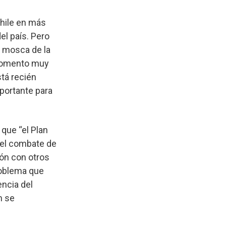
hile en más
el país. Pero
e mosca de la
 momento muy
tá recién
portante para
 que “el Plan
a el combate de
ión con otros
roblema que
encia del
n se