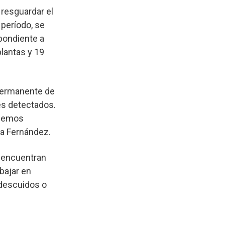
 resguardar el
 período, se
pondiente a
lantas y 19
 permanente de
tes detectados.
ebemos
ra Fernández.
e encuentran
abajar en
 descuidos o