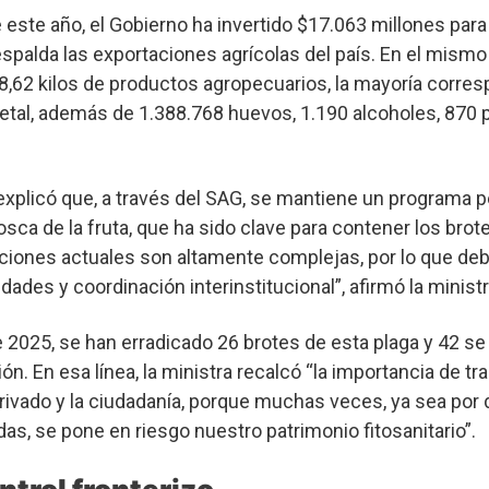
 este año, el Gobierno ha invertido $17.063 millones para
espalda las exportaciones agrícolas del país. En el mismo
8,62 kilos de productos agropecuarios, la mayoría corres
etal, además de 1.388.768 huevos, 1.190 alcoholes, 870 p
 explicó que, a través del SAG, se mantiene un programa
osca de la fruta, que ha sido clave para contener los bro
ciones actuales son altamente complejas, por lo que d
dades y coordinación interinstitucional”, afirmó la minist
e 2025, se han erradicado 26 brotes de esta plaga y 42 s
n. En esa línea, la ministra recalcó “la importancia de tr
rivado y la ciudadanía, porque muchas veces, ya sea por
as, se pone en riesgo nuestro patrimonio fitosanitario”.