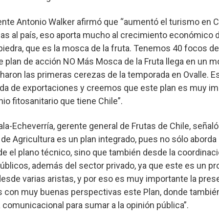
ente Antonio Walker afirmó que “aumentó el turismo en C
sas al país, eso aporta mucho al crecimiento económico d
piedra, que es la mosca de la fruta. Tenemos 40 focos d
e plan de acción NO Más Mosca de la Fruta llega en un
haron las primeras cerezas de la temporada en Ovalle. Es
a de exportaciones y creemos que este plan es muy im
o fitosanitario que tiene Chile”.
la-Echeverría, gerente general de Frutas de Chile, señaló
 de Agricultura es un plan integrado, pues no sólo abord
de el plano técnico, sino que también desde la coordinac
públicos, además del sector privado, ya que este es un p
esde varias aristas, y por eso es muy importante la pres
s con muy buenas perspectivas este Plan, donde tambié
omunicacional para sumar a la opinión pública”.