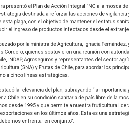
ura presentó el Plan de Acción Integral “NO a la mosca de l
strategia destinada a reforzar las acciones de vigilancia 
 esta plaga, con el objetivo de mantener el estatus sanit
ducir el ingreso de productos infectados desde el extranje
ezado por la ministra de Agricultura, Ignacia Fernández, y
is Cordero, quienes sostuvieron una reunión con autorid
hile, INDAP, Agroseguros y representantes del sector agrí
cultura (SNA) y Frutas de Chile, para abordar los princip
no a cinco líneas estratégicas.
stacó la relevancia del plan, subrayando “la importancia y
a Chile en su condición sanitaria de país libre de la mosc
s desde 1995 y que permite a nuestra fruticultura lidera
exportaciones en los últimos años. Esta es una estrategi
 debemos enfrentar en conjunto”.