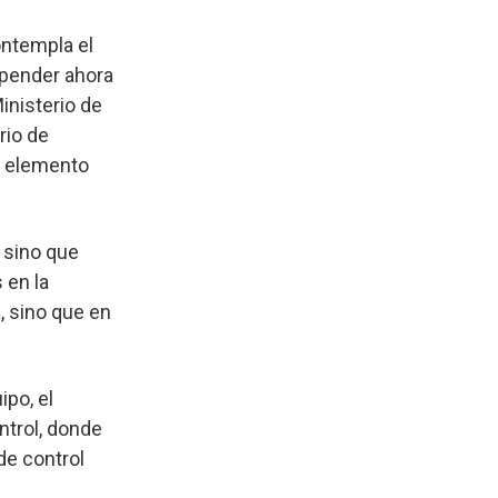
ontempla el
epender ahora
inisterio de
rio de
l elemento
 sino que
 en la
, sino que en
ipo, el
ntrol, donde
de control