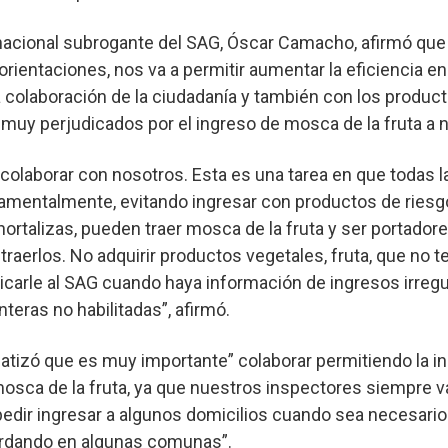
r nacional subrogante del SAG, Óscar Camacho, afirmó que 
rientaciones, nos va a permitir aumentar la eficiencia en 
a colaboración de la ciudadanía y también con los product
muy perjudicados por el ingreso de mosca de la fruta a n
 colaborar con nosotros. Esta es una tarea en que todas 
mentalmente, evitando ingresar con productos de riesgo 
 hortalizas, pueden traer mosca de la fruta y ser portador
 traerlos. No adquirir productos vegetales, fruta, que no 
carle al SAG cuando haya información de ingresos irreg
teras no habilitadas”, afirmó.
izó que es muy importante” colaborar permitiendo la in
osca de la fruta, ya que nuestros inspectores siempre v
pedir ingresar a algunos domicilios cuando sea necesario
ordando en algunas comunas”.