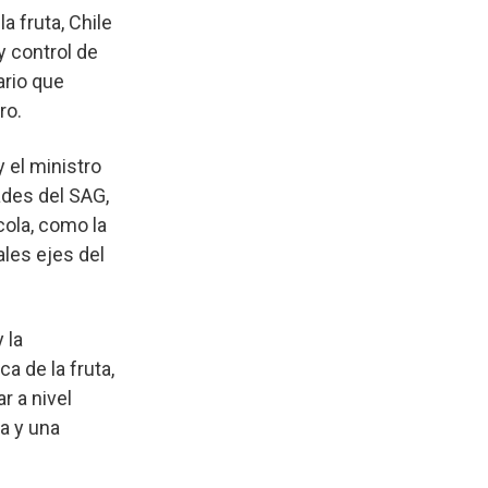
a fruta, Chile
y control de
ario que
ro.
 el ministro
ades del SAG,
cola, como la
ales ejes del
 la
a de la fruta,
r a nivel
a y una