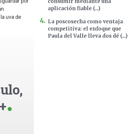
esguardar por
consumir mediante una
aplicación fiable (...)
án
la uva de
La poscosecha como ventaja
competitiva: el enfoque que
Paula del Valle lleva dos dé (...)
ulo,
+