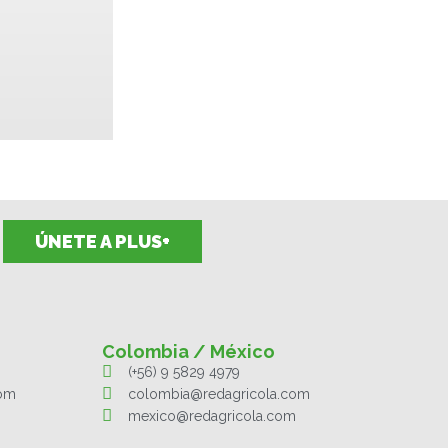
ÚNETE A PLUS+
Colombia / México
(+56) 9 5829 4979
com
colombia@redagricola.com
mexico@redagricola.com