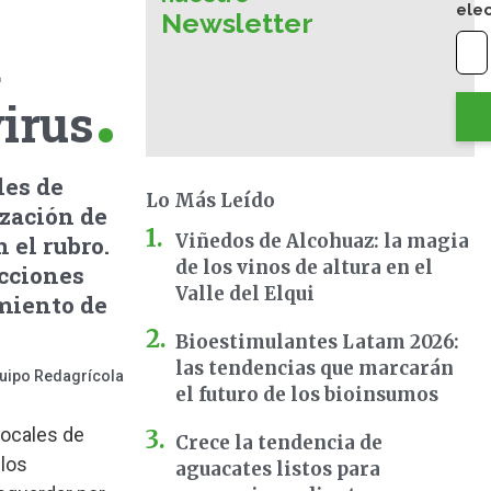
ele
Newsletter
a
irus
les de
Lo Más Leído
ización de
Viñedos de Alcohuaz: la magia
 el rubro.
de los vinos de altura en el
acciones
Valle del Elqui
imiento de
Bioestimulantes Latam 2026:
las tendencias que marcarán
uipo Redagrícola
el futuro de los bioinsumos
locales de
Crece la tendencia de
 los
aguacates listos para