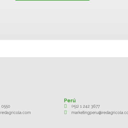
Perú
1 0550
(+51) 1 242 3677
redagricola.com
marketingperu@redagricola.