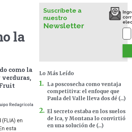
Suscríbete a
Ingr
nuestro
cor
ele
Newsletter
o la
do como la
Lo Más Leído
y verduras,
La poscosecha como ventaja
Fruit
competitiva: el enfoque que
Paula del Valle lleva dos dé (...)
uipo Redagrícola
El secreto estaba en los suelos
de Ica, y Montana lo convirtió
 (FLIA) en
en una solución de (...)
 En esta