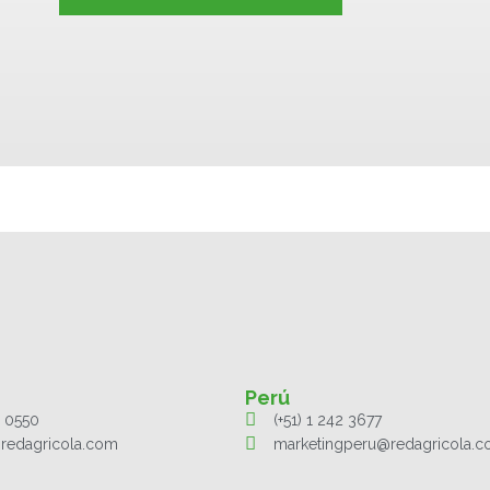
Perú
1 0550
(+51) 1 242 3677
redagricola.com
marketingperu@redagricola.