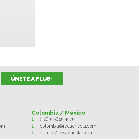
ÚNETE A PLUS+
Colombia / México
(+56) 9 5829 4979
com
colombia@redagricola.com
mexico@redagricola.com