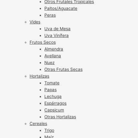
Otros Frutales Tropicales
Paltos/Aguacate
Peras
Vides
Uva de Mesa
Uva Vinífera
Frutos Secos
Almendra
Avellana
Nuez
Otras Frutas Secas
Hortalizas
Tomate
Papas
Lechuga
Espárragos
Capsicum
Otras Hortalizas
Cereales
Trigo
Maíz