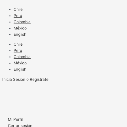
Ir
al
Chile
contenido
Perú
Colombia
México
English
Chile
Perú
Colombia
México
English
Inicia Sesión o Registrate
Mi Perfil
Cerrar sesión