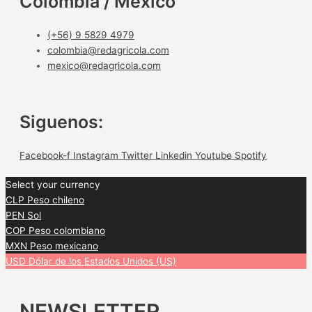
Colombia / México
(+56) 9 5829 4979
colombia@redagricola.com
mexico@redagricola.com
Siguenos:
Facebook-f
Instagram
Twitter
Linkedin
Youtube
Spotify
Select your currency
CLP
Peso chileno
PEN
Sol
COP
Peso colombiano
MXN
Peso mexicano
USD
Dólar de los Estados Unidos (US)
NEWSLETTER