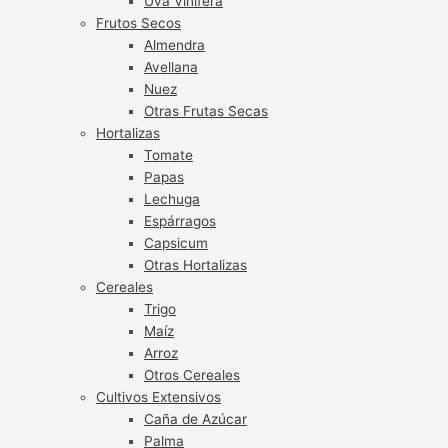
Uva Vinífera
Frutos Secos
Almendra
Avellana
Nuez
Otras Frutas Secas
Hortalizas
Tomate
Papas
Lechuga
Espárragos
Capsicum
Otras Hortalizas
Cereales
Trigo
Maíz
Arroz
Otros Cereales
Cultivos Extensivos
Caña de Azúcar
Palma