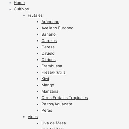
Home
Cultivos
Frutales
Arándano
Avellano Europeo
Banano
Carozos
Cereza
Ciruelo
Cítricos
Frambuesa
Fresa/Frutilla
Kiwi
Mango
Manzana
Otros Frutales Tropicales
Paltos/Aguacate
Peras
Vides
Uva de Mesa