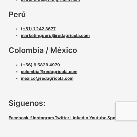
Perú
(+51) 1 242 3677
marketingperu@redagricola.com
Colombia / México
(+56) 9 5829 4979
colombia@redagricola.com
mexico@redagricola.com
Siguenos:
Facebook-f
Instagram
Twitter
Linkedin
Youtube
Spotify
Select your currency