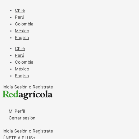
Ir
al
Chile
contenido
Perú
Colombia
México
English
Chile
Perú
Colombia
México
English
Inicia Sesión o Registrate
Mi Perfil
Cerrar sesión
Inicia Sesión o Registrate
ÚNETE A PLUS+