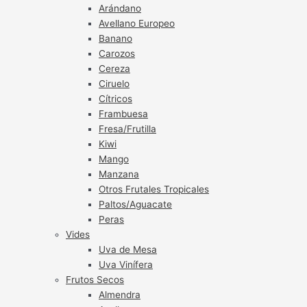
Arándano
Avellano Europeo
Banano
Carozos
Cereza
Ciruelo
Cítricos
Frambuesa
Fresa/Frutilla
Kiwi
Mango
Manzana
Otros Frutales Tropicales
Paltos/Aguacate
Peras
Vides
Uva de Mesa
Uva Vinífera
Frutos Secos
Almendra