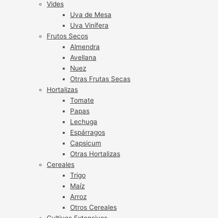
Vides
Uva de Mesa
Uva Vinífera
Frutos Secos
Almendra
Avellana
Nuez
Otras Frutas Secas
Hortalizas
Tomate
Papas
Lechuga
Espárragos
Capsicum
Otras Hortalizas
Cereales
Trigo
Maíz
Arroz
Otros Cereales
Cultivos Extensivos