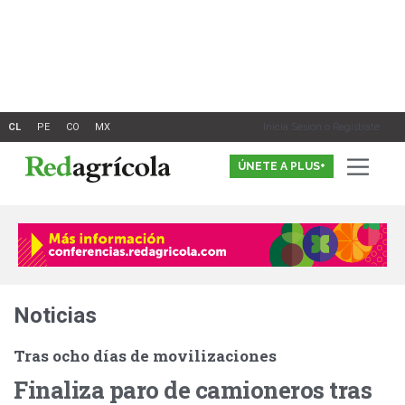
Ir
al
contenido
Inicia Sesión o Registrate
ÚNETE A PLUS+
Noticias
Tras ocho días de movilizaciones
Finaliza paro de camioneros tras