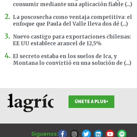
consumir mediante una aplicación fiable (...)
La poscosecha como ventaja competitiva: el
enfoque que Paula del Valle lleva dos dé (...)
Nuevo castigo para exportaciones chilenas:
EE UU establece arancel de 12,5%
El secreto estaba en los suelos de Ica, y
Montana lo convirtió en una solución de (...)
ÚNETE A PLUS+
F
I
T
L
Y
S
a
n
w
i
o
p
Siguenos:
c
s
i
n
u
o