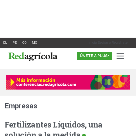
Ir
al
contenido
Inicia Sesión o Registrate
ÚNETE A PLUS+
Empresas
Fertilizantes Líquidos, una
solución a la medida