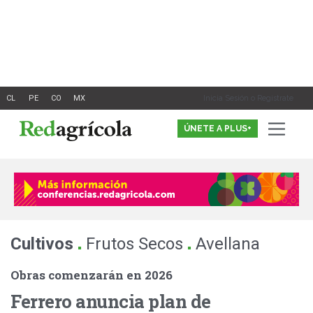
Ir
al
contenido
Inicia Sesión o Registrate
ÚNETE A PLUS+
.
.
Cultivos
Frutos Secos
Avellana
Obras comenzarán en 2026
Ferrero anuncia plan de