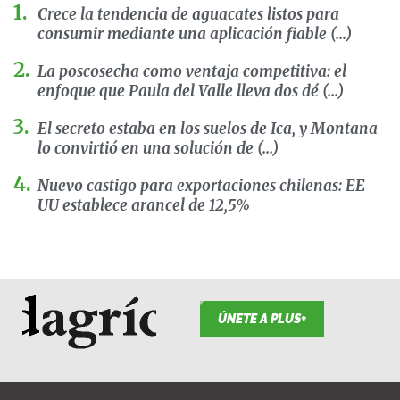
Crece la tendencia de aguacates listos para
consumir mediante una aplicación fiable (...)
La poscosecha como ventaja competitiva: el
enfoque que Paula del Valle lleva dos dé (...)
El secreto estaba en los suelos de Ica, y Montana
lo convirtió en una solución de (...)
Nuevo castigo para exportaciones chilenas: EE
UU establece arancel de 12,5%
ÚNETE A PLUS+
F
I
T
L
Y
S