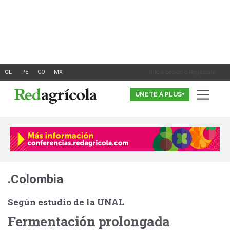
Ir
al
contenido
Inicia Sesión o Registrate
ÚNETE A PLUS+
.Colombia
Según estudio de la UNAL
Fermentación prolongada