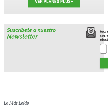
VER PLANES PLUS+
Suscríbete a nuestro
Ingr
Newsletter
corr
elec
Lo Más Leído