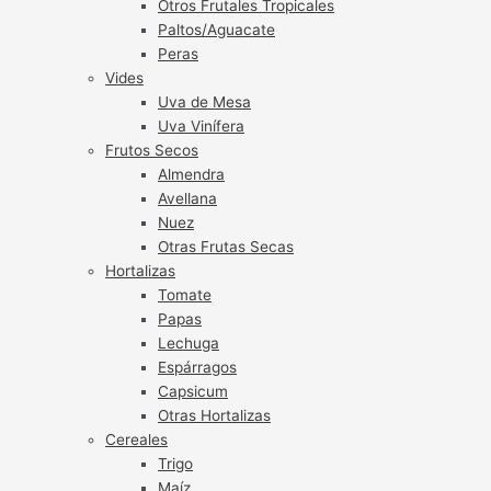
Otros Frutales Tropicales
Paltos/Aguacate
Peras
Vides
Uva de Mesa
Uva Vinífera
Frutos Secos
Almendra
Avellana
Nuez
Otras Frutas Secas
Hortalizas
Tomate
Papas
Lechuga
Espárragos
Capsicum
Otras Hortalizas
Cereales
Trigo
Maíz