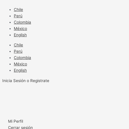
Ir
al
Chile
contenido
Perú
Colombia
México
English
Chile
Perú
Colombia
México
English
Inicia Sesión o Registrate
Mi Perfil
Cerrar sesión