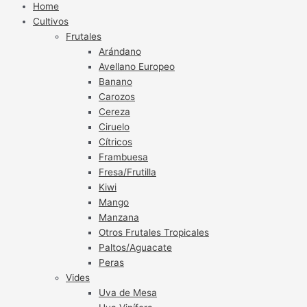
Home
Cultivos
Frutales
Arándano
Avellano Europeo
Banano
Carozos
Cereza
Ciruelo
Cítricos
Frambuesa
Fresa/Frutilla
Kiwi
Mango
Manzana
Otros Frutales Tropicales
Paltos/Aguacate
Peras
Vides
Uva de Mesa