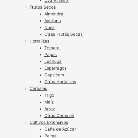
Uva Vinífera
Frutos Secos
Almendra
Avellana
Nuez
Otras Frutas Secas
Hortalizas
Tomate
Papas
Lechuga
Espárragos
Capsicum
Otras Hortalizas
Cereales
Trigo
Maíz
Arroz
Otros Cereales
Cultivos Extensivos
Caña de Azúcar
Palma