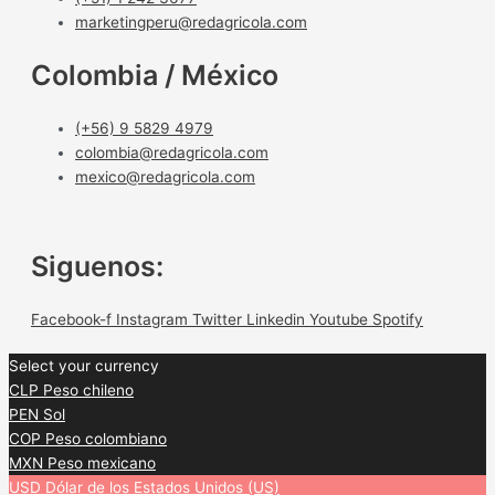
marketingperu@redagricola.com
Colombia / México
(+56) 9 5829 4979
colombia@redagricola.com
mexico@redagricola.com
Siguenos:
Facebook-f
Instagram
Twitter
Linkedin
Youtube
Spotify
Select your currency
CLP
Peso chileno
PEN
Sol
COP
Peso colombiano
MXN
Peso mexicano
USD
Dólar de los Estados Unidos (US)