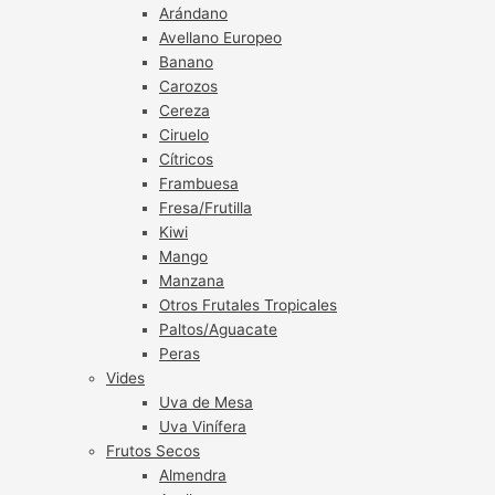
Arándano
Avellano Europeo
Banano
Carozos
Cereza
Ciruelo
Cítricos
Frambuesa
Fresa/Frutilla
Kiwi
Mango
Manzana
Otros Frutales Tropicales
Paltos/Aguacate
Peras
Vides
Uva de Mesa
Uva Vinífera
Frutos Secos
Almendra