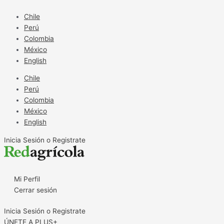
Ir
al
Chile
contenido
Perú
Colombia
México
English
Chile
Perú
Colombia
México
English
Inicia Sesión o Registrate
Mi Perfil
Cerrar sesión
Inicia Sesión o Registrate
ÚNETE A PLUS+