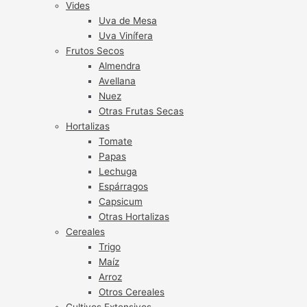
Vides
Uva de Mesa
Uva Vinífera
Frutos Secos
Almendra
Avellana
Nuez
Otras Frutas Secas
Hortalizas
Tomate
Papas
Lechuga
Espárragos
Capsicum
Otras Hortalizas
Cereales
Trigo
Maíz
Arroz
Otros Cereales
Cultivos Extensivos