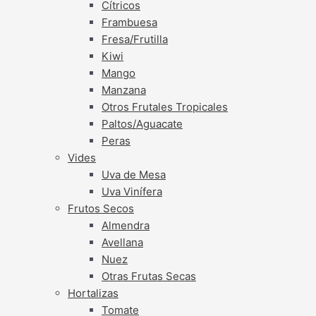
Cítricos
Frambuesa
Fresa/Frutilla
Kiwi
Mango
Manzana
Otros Frutales Tropicales
Paltos/Aguacate
Peras
Vides
Uva de Mesa
Uva Vinífera
Frutos Secos
Almendra
Avellana
Nuez
Otras Frutas Secas
Hortalizas
Tomate