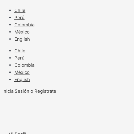
Ir
al
Chile
contenido
Perú
Colombia
México
English
Chile
Perú
Colombia
México
English
Inicia Sesión o Registrate