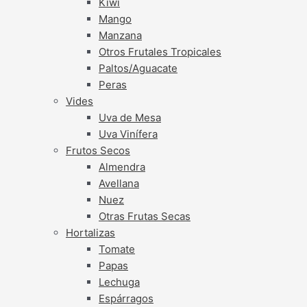
Kiwi
Mango
Manzana
Otros Frutales Tropicales
Paltos/Aguacate
Peras
Vides
Uva de Mesa
Uva Vinífera
Frutos Secos
Almendra
Avellana
Nuez
Otras Frutas Secas
Hortalizas
Tomate
Papas
Lechuga
Espárragos