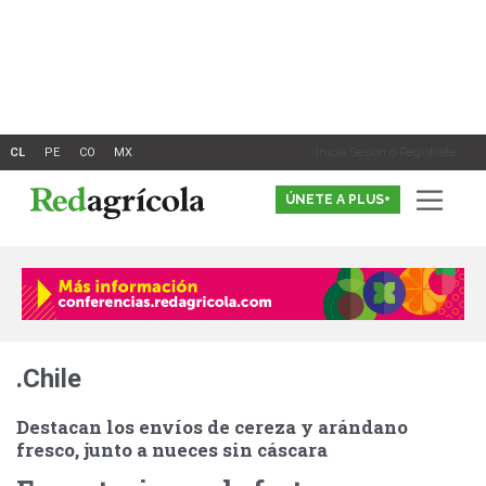
Ir
al
contenido
Inicia Sesión o Registrate
ÚNETE A PLUS+
.Chile
Destacan los envíos de cereza y arándano
fresco, junto a nueces sin cáscara