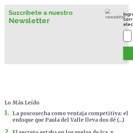
Suscríbete a nuestro
Ingr
Newsletter
cor
elec
Lo Más Leído
La poscosecha como ventaja competitiva: el
enfoque que Paula del Valle lleva dos dé (...)
El secreto estaba en los suelos de Ica, y