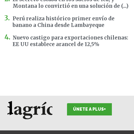
Montana lo convirtió en una solución de (...)
Perú realiza histórico primer envío de
banano a China desde Lambayeque
Nuevo castigo para exportaciones chilenas:
EE UU establece arancel de 12,5%
ÚNETE A PLUS+
F
I
T
L
Y
S