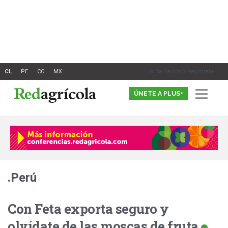
Ir
al
contenido
Inicia Sesión o Registrate
ÚNETE A PLUS+
.Perú
Con Feta exporta seguro y
olvídate de las moscas de fruta