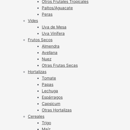
Otros Frutales Tropicales
Paltos/Aguacate
Peras
Vides
Uva de Mesa
Uva Vinífera
Frutos Secos
Almendra
Avellana
Nuez
Otras Frutas Secas
Hortalizas
Tomate
Papas
Lechuga
Espárragos
Capsicum
Otras Hortalizas
Cereales
Trigo
Maíz