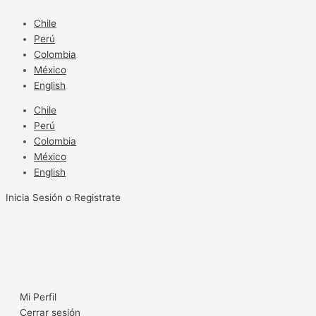
Ir
al
Chile
contenido
Perú
Colombia
México
English
Chile
Perú
Colombia
México
English
Inicia Sesión o Registrate
Mi Perfil
Cerrar sesión