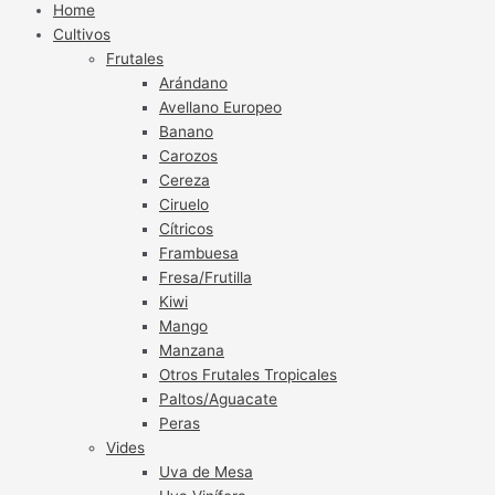
Home
Cultivos
Frutales
Arándano
Avellano Europeo
Banano
Carozos
Cereza
Ciruelo
Cítricos
Frambuesa
Fresa/Frutilla
Kiwi
Mango
Manzana
Otros Frutales Tropicales
Paltos/Aguacate
Peras
Vides
Uva de Mesa