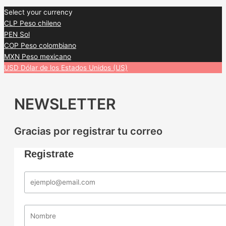
Select your currency
CLP
Peso chileno
PEN
Sol
COP
Peso colombiano
MXN
Peso mexicano
USD
Dólar de los Estados Unidos (US)
NEWSLETTER
Gracias por registrar tu correo
Registrate