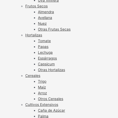
Uva Vinífera
Frutos Secos
Almendra
Avellana
Nuez
Otras Frutas Secas
Hortalizas
Tomate
Papas
Lechuga
Espárragos
Capsicum
Otras Hortalizas
Cereales
Trigo
Maíz
Arroz
Otros Cereales
Cultivos Extensivos
Caña de Azúcar
Palma