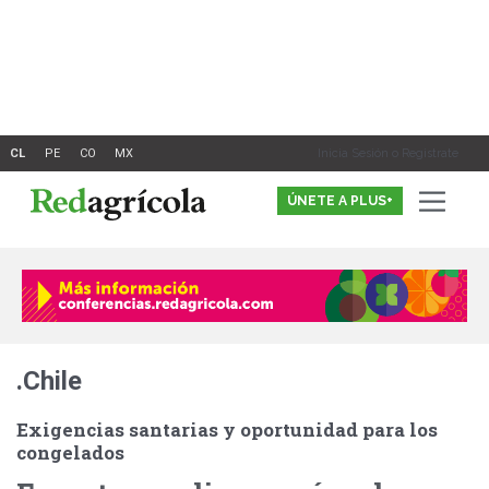
Ir
al
contenido
Inicia Sesión o Registrate
ÚNETE A PLUS+
.Chile
Exigencias santarias y oportunidad para los
congelados