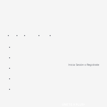
Ir
al
contenido
Inicia Sesión o Registrate
ÚNETE A PLUS+