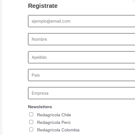
k
a
n
Registrate
-
m
f
Newsletters
Redagrícola Chile
Redagrícola Perú
Redagrícola Colombia