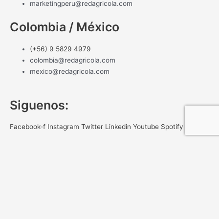
marketingperu@redagricola.com
Colombia / México
(+56) 9 5829 4979
colombia@redagricola.com
mexico@redagricola.com
Siguenos:
Facebook-f
Instagram
Twitter
Linkedin
Youtube
Spotify
NEWSLETTER
Gracias por registrar tu correo
Registrate