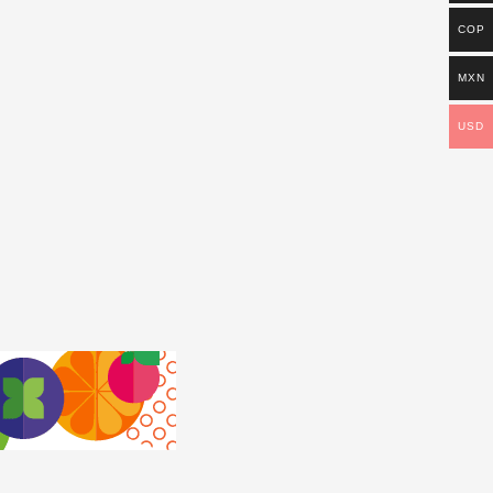
COP
MXN
USD