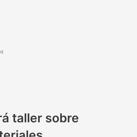
ez
á taller sobre
teriales