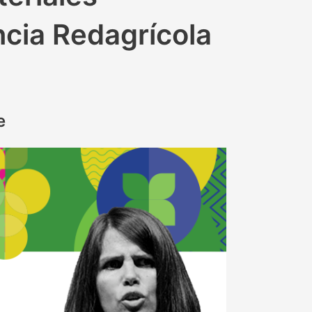
cia Redagrícola
e