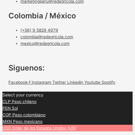
marketingperu@redagricola.com
Colombia / México
(+56) 9 5829 4979
colombia@redagricola.com
mexico@redagricola.com
Siguenos:
Facebook-f
Instagram
Twitter
Linkedin
Youtube
Spotify
Select your currency
CLP
Peso chileno
PEN
Sol
COP
Peso colombiano
MXN
Peso mexicano
USD
Dólar de los Estados Unidos (US)