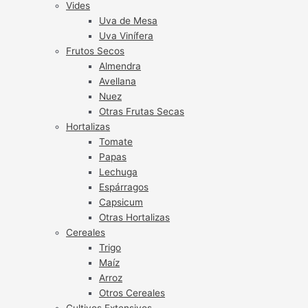
Vides
Uva de Mesa
Uva Vinífera
Frutos Secos
Almendra
Avellana
Nuez
Otras Frutas Secas
Hortalizas
Tomate
Papas
Lechuga
Espárragos
Capsicum
Otras Hortalizas
Cereales
Trigo
Maíz
Arroz
Otros Cereales
Cultivos Extensivos