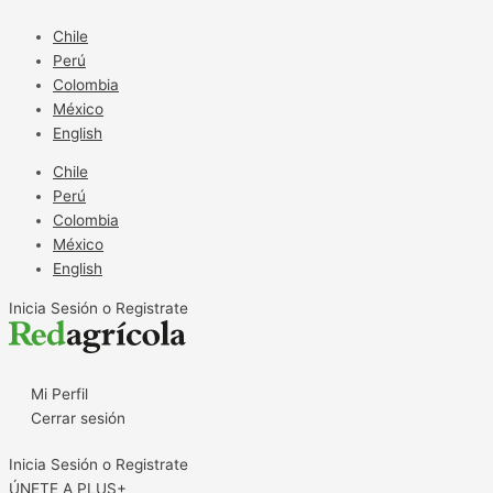
Ir
al
Chile
contenido
Perú
Colombia
México
English
Chile
Perú
Colombia
México
English
Inicia Sesión o Registrate
Mi Perfil
Cerrar sesión
Inicia Sesión o Registrate
ÚNETE A PLUS+