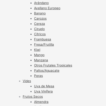
Arándano
Avellano Europeo
Banano
Carozos
Cereza
Ciruelo
Cítricos
Frambuesa
Fresa/Frutilla
Kiwi
Mango
Manzana
Otros Frutales Tropicales
Paltos/Aguacate
Peras
Vides
Uva de Mesa
Uva Vinífera
Frutos Secos
Almendra