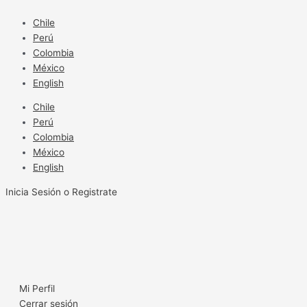
Ir
al
Chile
contenido
Perú
Colombia
México
English
Chile
Perú
Colombia
México
English
Inicia Sesión o Registrate
Mi Perfil
Cerrar sesión