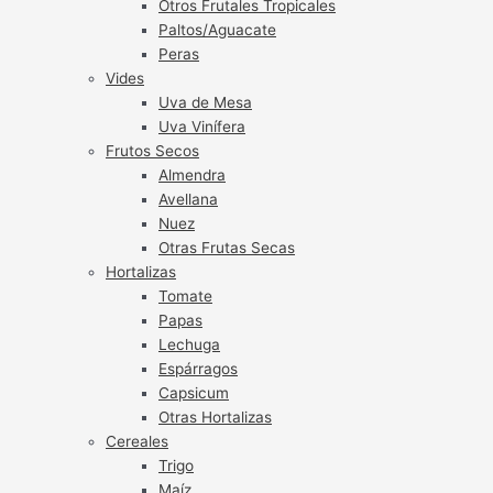
Otros Frutales Tropicales
Paltos/Aguacate
Peras
Vides
Uva de Mesa
Uva Vinífera
Frutos Secos
Almendra
Avellana
Nuez
Otras Frutas Secas
Hortalizas
Tomate
Papas
Lechuga
Espárragos
Capsicum
Otras Hortalizas
Cereales
Trigo
Maíz