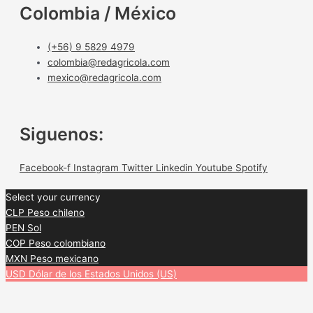
Colombia / México
(+56) 9 5829 4979
colombia@redagricola.com
mexico@redagricola.com
Siguenos:
Facebook-f
Instagram
Twitter
Linkedin
Youtube
Spotify
Select your currency
CLP
Peso chileno
PEN
Sol
COP
Peso colombiano
MXN
Peso mexicano
USD
Dólar de los Estados Unidos (US)