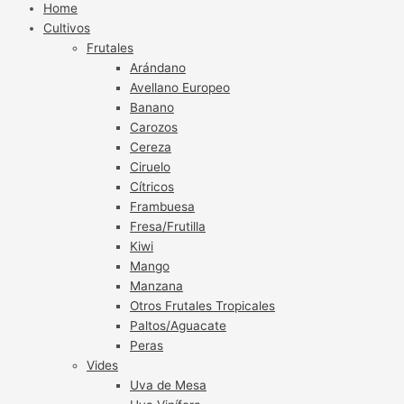
Home
Cultivos
Frutales
Arándano
Avellano Europeo
Banano
Carozos
Cereza
Ciruelo
Cítricos
Frambuesa
Fresa/Frutilla
Kiwi
Mango
Manzana
Otros Frutales Tropicales
Paltos/Aguacate
Peras
Vides
Uva de Mesa