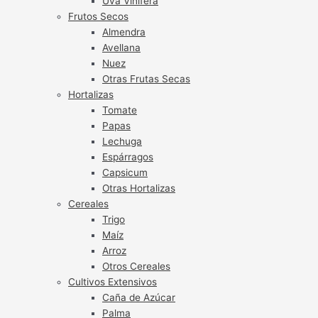
Uva Vinífera
Frutos Secos
Almendra
Avellana
Nuez
Otras Frutas Secas
Hortalizas
Tomate
Papas
Lechuga
Espárragos
Capsicum
Otras Hortalizas
Cereales
Trigo
Maíz
Arroz
Otros Cereales
Cultivos Extensivos
Caña de Azúcar
Palma