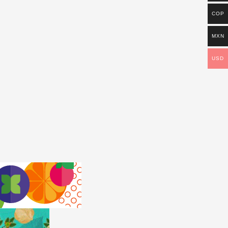
COP
MXN
USD