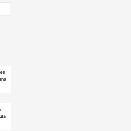
tes
una
a
ula