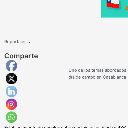
.
Reportajes
...
Comparte
Uno de los temas abordados
día de campo en Casablanca
Establecimiento de nogales sobre portainjertos Vlach y RX-1