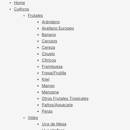
Home
Cultivos
Frutales
Arándano
Avellano Europeo
Banano
Carozos
Cereza
Ciruelo
Cítricos
Frambuesa
Fresa/Frutilla
Kiwi
Mango
Manzana
Otros Frutales Tropicales
Paltos/Aguacate
Peras
Vides
Uva de Mesa