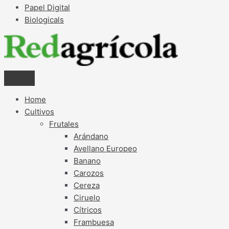
Papel Digital
Biologicals
Home
Cultivos
Frutales
Arándano
Avellano Europeo
Banano
Carozos
Cereza
Ciruelo
Cítricos
Frambuesa