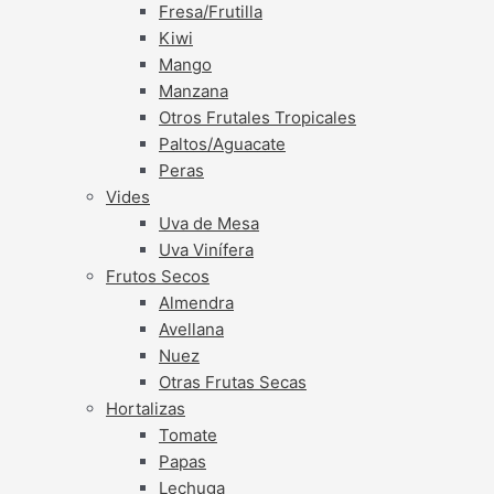
Fresa/Frutilla
Kiwi
Mango
Manzana
Otros Frutales Tropicales
Paltos/Aguacate
Peras
Vides
Uva de Mesa
Uva Vinífera
Frutos Secos
Almendra
Avellana
Nuez
Otras Frutas Secas
Hortalizas
Tomate
Papas
Lechuga