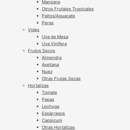
Manzana
Otros Frutales Tropicales
Paltos/Aguacate
Peras
Vides
Uva de Mesa
Uva Vinífera
Frutos Secos
Almendra
Avellana
Nuez
Otras Frutas Secas
Hortalizas
Tomate
Papas
Lechuga
Espárragos
Capsicum
Otras Hortalizas