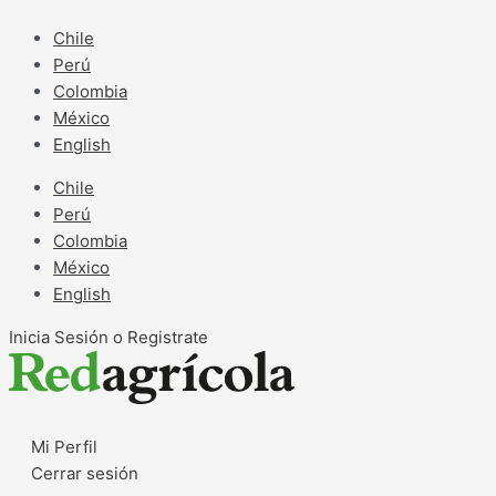
Ir
al
Chile
contenido
Perú
Colombia
México
English
Chile
Perú
Colombia
México
English
Inicia Sesión o Registrate
Mi Perfil
Cerrar sesión