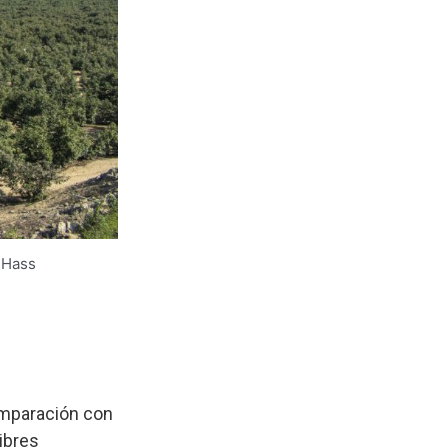
 Hass
omparación con
ibres