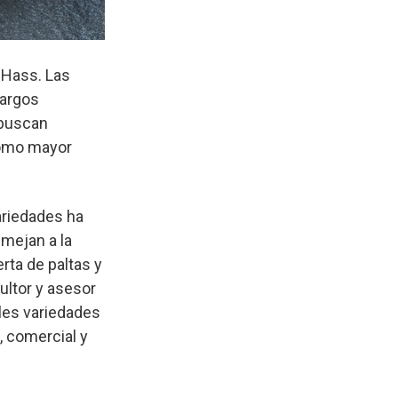
 Hass. Las
largos
 buscan
como mayor
variedades ha
emejan a la
rta de paltas y
ultor y asesor
ales variedades
, comercial y