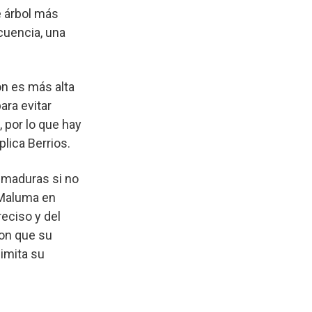
e árbol más
cuencia, una
ón es más alta
ara evitar
, por lo que hay
lica Berrios.
emaduras si no
 Maluma en
eciso y del
con que su
imita su