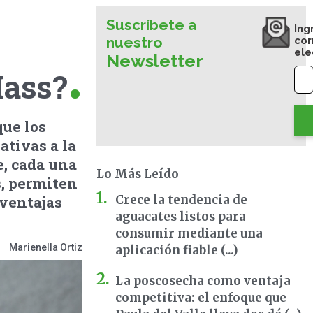
Suscríbete a
Ing
nuestro
cor
ele
Newsletter
Hass?
ue los
tivas a la
e, cada una
Lo Más Leído
s, permiten
 ventajas
Crece la tendencia de
aguacates listos para
consumir mediante una
Marienella Ortiz
aplicación fiable (...)
La poscosecha como ventaja
competitiva: el enfoque que