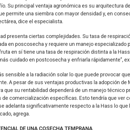
o. Su principal ventaja agronómica es su arquitectura d
 que permite una siembra con mayor densidad y, en conse
tárea, dice el especialista.
ad presenta ciertas complejidades. Su tasa de respiraci
cada en poscosecha y requiere un manejo especializado p
fruta en sí tiene una tasa de respiración distinta a la Hass
más cuidado en postcosecha y enfriarla rápidamente”, exp
s sensible a la radiación solar lo que puede provocar qu
e. A pesar de sus ventajas productivas la adopción de
a que su rentabilidad dependerá de un manejo técnico pr
s de comercialización específicas. Esto tendría que ver 
 adelanta significativamente respecto a la Hass lo que l
cado, agrega.
TENCIAL DE UNA COSECHA TEMPRANA