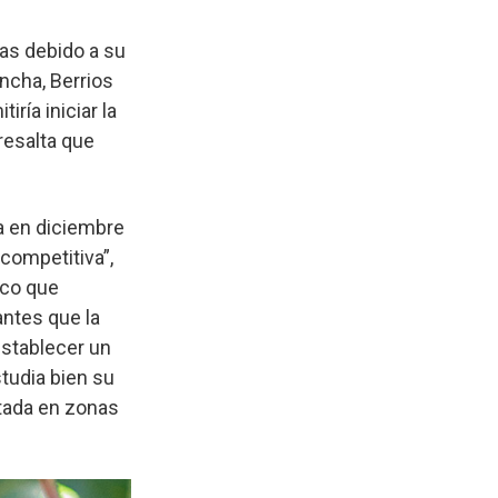
as debido a su
ncha, Berrios
ría iniciar la
resalta que
ca en diciembre
 competitiva”,
ico que
antes que la
stablecer un
tudia bien su
ntada en zonas