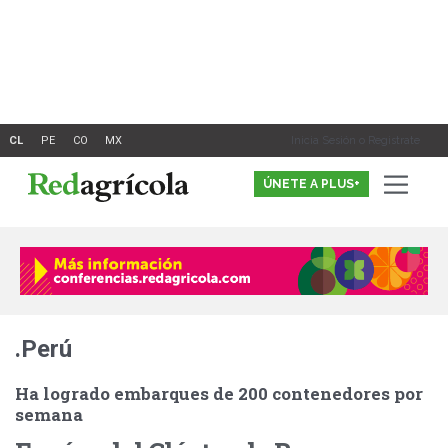
Ir
al
contenido
Inicia Sesión o Registrate
ÚNETE A PLUS+
.Perú
Ha logrado embarques de 200 contenedores por
semana