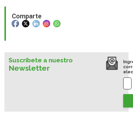
Comparte
Suscríbete a nuestro
Ingr
Newsletter
cor
elec