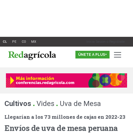
Ir
al
contenido
Inicia Sesión o Registrate
ÚNETE A PLUS+
.
.
Cultivos
Vides
Uva de Mesa
Llegarían a los 73 millones de cajas en 2022-23
Envíos de uva de mesa peruana