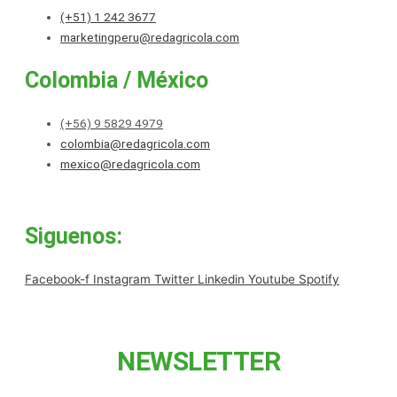
(+51) 1 242 3677
marketingperu@redagricola.com
Colombia / México
(+56) 9 5829 4979
colombia@redagricola.com
mexico@redagricola.com
Siguenos:
Facebook-f
Instagram
Twitter
Linkedin
Youtube
Spotify
NEWSLETTER