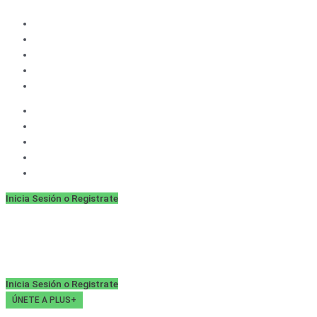
Ir
al
contenido
Inicia Sesión o Registrate
Inicia Sesión o Registrate
ÚNETE A PLUS+