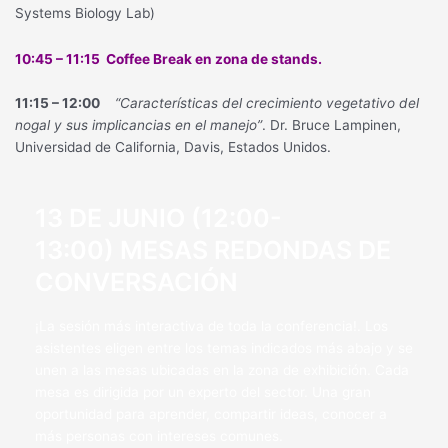
Systems Biology Lab)
10:45 – 11:15 Coffee Break en zona de stands.
11:15 – 12:00
“Características del crecimiento vegetativo del
nogal y sus implicancias en el manejo”
. Dr. Bruce Lampinen,
Universidad de California, Davis, Estados Unidos.
13 DE JUNIO (12:00-
13:00) MESAS REDONDAS DE
CONVERSACIÓN
¡La sesión más interactiva de toda la conferencia!. Los
asistentes eligen entre los temas indicados más abajo y se
unen a las mesas ubicadas en la zona de exhibición. Cada
mesa es dirigida por un experto del sector. Una gran
oportunidad para aprender, compartir ideas, conocer a
más personas con intereses comunes.