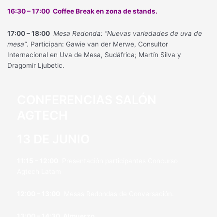
16:30 – 17:00 Coffee Break en zona de stands.
17:00 – 18:00
Mesa Redonda: “Nuevas variedades de uva de
mesa”
. Participan: Gawie van der Merwe, Consultor
Internacional en Uva de Mesa, Sudáfrica; Martín Silva y
Dragomir Ljubetic.
CONFERENCIAS SALÓN
AGTECH
13 DE JUNIO
11:15 – 12:00
Presentación participantes Concurso
Agtech Latam
12:00 – 13:00
Mesas Redondas de Conversación.
13:00 – 14:30 Almuerzo