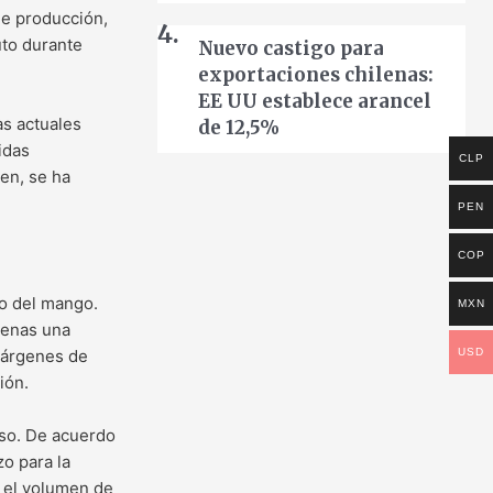
de producción,
uto durante
Nuevo castigo para
exportaciones chilenas:
EE UU establece arancel
as actuales
de 12,5%
idas
CLP
ten, se ha
PEN
COP
io del mango.
MXN
apenas una
USD
 márgenes de
ión.
so. De acuerdo
zo para la
 el volumen de