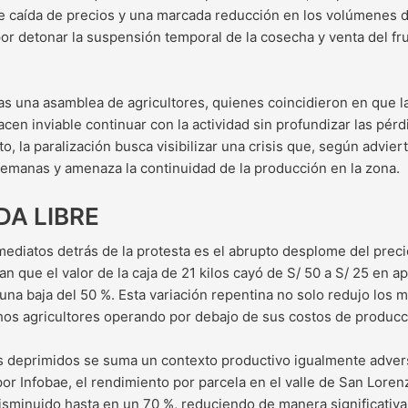
 caída de precios y una marcada reducción en los volúmenes 
or detonar la suspensión temporal de la cosecha y venta del fr
as una asamblea de agricultores, quienes coincidieron en que l
en inviable continuar con la actividad sin profundizar las pérd
, la paralización busca visibilizar una crisis que, según advier
emanas y amenaza la continuidad de la producción en la zona.
DA LIBRE
mediatos detrás de la protesta es el abrupto desplome del prec
an que el valor de la caja de 21 kilos cayó de S/ 50 a S/ 25 en 
una baja del 50 %. Esta variación repentina no solo redujo los
hos agricultores operando por debajo de sus costos de producc
s deprimidos se suma un contexto productivo igualmente adver
or Infobae, el rendimiento por parcela en el valle de San Loren
minuido hasta en un 70 %, reduciendo de manera significativa