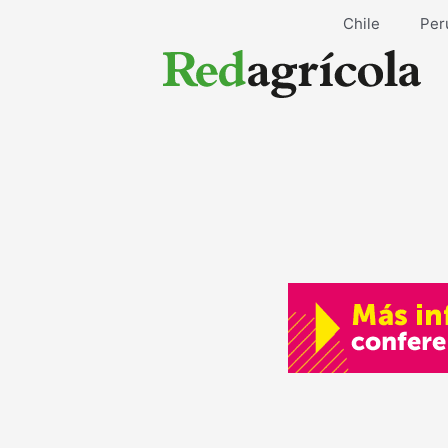
Ir
Chile
Per
al
contenido