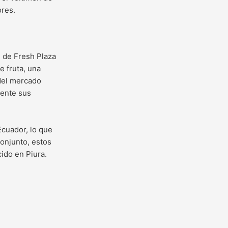
ores.
 de Fresh Plaza
 fruta, una
del mercado
mente sus
Ecuador, lo que
conjunto, estos
cido en Piura.