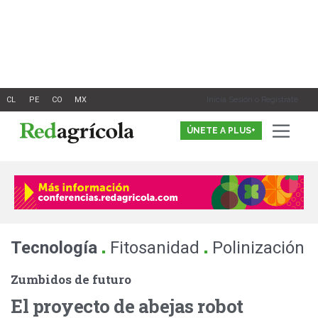
Ir
al
contenido
Inicia Sesión o Registrate
ÚNETE A PLUS+
.
.
Tecnología
Fitosanidad
Polinización
Zumbidos de futuro
El proyecto de abejas robot