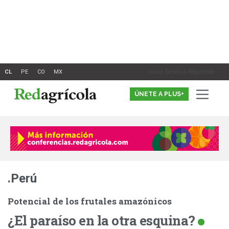
Ir
al
contenido
Inicia Sesión o Registrate
ÚNETE A PLUS+
.Perú
Potencial de los frutales amazónicos
¿El paraíso en la otra esquina?