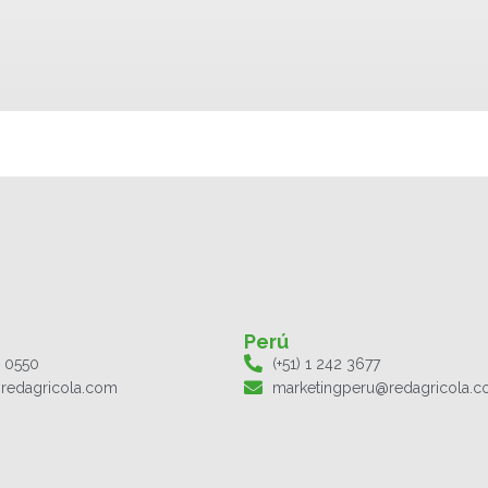
Perú
1 0550
(+51) 1 242 3677
redagricola.com
marketingperu@redagricola.