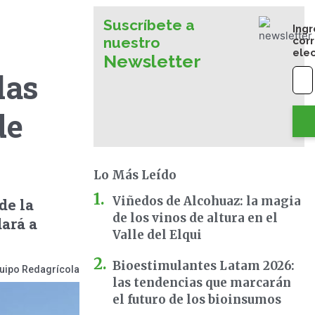
Suscríbete a
Ingr
nuestro
cor
ele
Newsletter
las
de
Lo Más Leído
Viñedos de Alcohuaz: la magia
de la
de los vinos de altura en el
dará a
Valle del Elqui
Bioestimulantes Latam 2026:
uipo Redagrícola
las tendencias que marcarán
el futuro de los bioinsumos