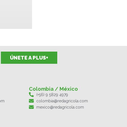
ÚNETE A PLUS+
Colombia / México
(+56) 9 5829 4979
com
colombia@redagricola.com
mexico@redagricola.com