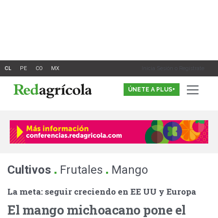
Ir
al
contenido
Inicia Sesión o Registrate
ÚNETE A PLUS+
.
.
Cultivos
Frutales
Mango
La meta: seguir creciendo en EE UU y Europa
El mango michoacano pone el