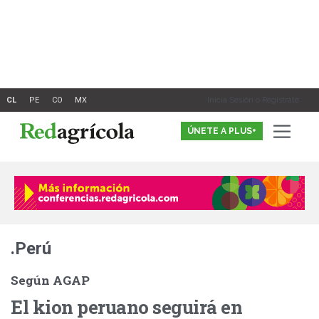
Ir
al
contenido
Inicia Sesión o Registrate
ÚNETE A PLUS+
.Perú
Según AGAP
El kion peruano seguirá en