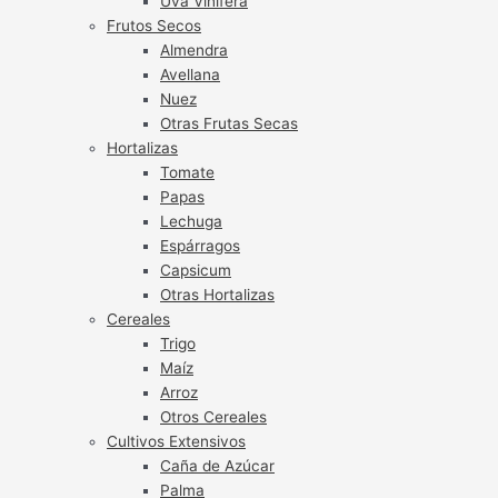
Uva Vinífera
Frutos Secos
Almendra
Avellana
Nuez
Otras Frutas Secas
Hortalizas
Tomate
Papas
Lechuga
Espárragos
Capsicum
Otras Hortalizas
Cereales
Trigo
Maíz
Arroz
Otros Cereales
Cultivos Extensivos
Caña de Azúcar
Palma