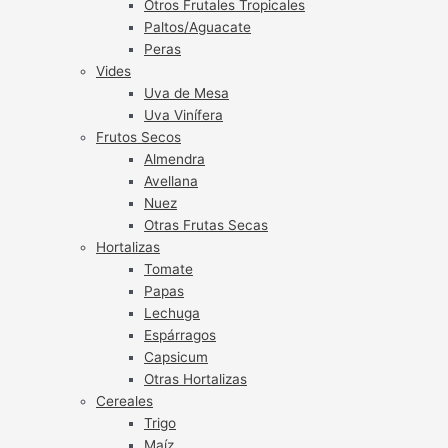
Otros Frutales Tropicales
Paltos/Aguacate
Peras
Vides
Uva de Mesa
Uva Vinífera
Frutos Secos
Almendra
Avellana
Nuez
Otras Frutas Secas
Hortalizas
Tomate
Papas
Lechuga
Espárragos
Capsicum
Otras Hortalizas
Cereales
Trigo
Maíz