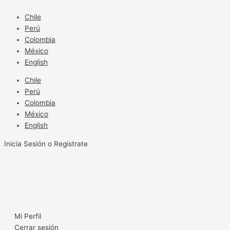
Ir
al
Chile
contenido
Perú
Colombia
México
English
Chile
Perú
Colombia
México
English
Inicia Sesión o Registrate
Mi Perfil
Cerrar sesión