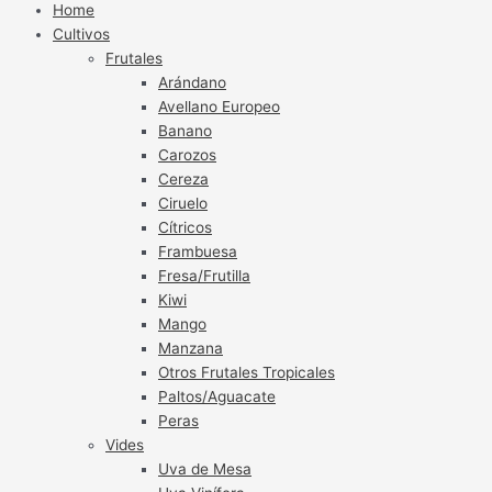
Home
Cultivos
Frutales
Arándano
Avellano Europeo
Banano
Carozos
Cereza
Ciruelo
Cítricos
Frambuesa
Fresa/Frutilla
Kiwi
Mango
Manzana
Otros Frutales Tropicales
Paltos/Aguacate
Peras
Vides
Uva de Mesa