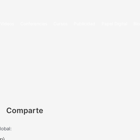
Videos
Conferencias
Cursos
Publicidad
Papel Digital
Bio
Comparte
lobal:
erú