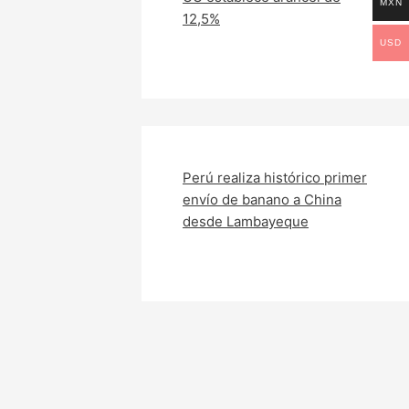
MXN
12,5%
USD
Perú realiza histórico primer
envío de banano a China
desde Lambayeque