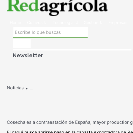
Home
Cultivos
Tecnología
Gestión
Empresas
Newsletter
.
Noticias
...
Cosecha es a contraestación de España, mayor productior g
El caqui busca abrirse paso en la canasta exportadora de P