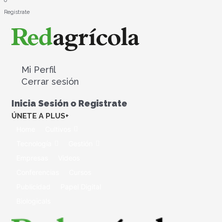
o
Registrate
Mi Perfil
Cerrar sesión
Inicia Sesión o Registrate
ÚNETE A PLUS+
Home
Cultivos
Tecnología
Gestión
Empresas
Videos
Conferencias
Cursos
Publicidad
Papel Digital
Biologicals