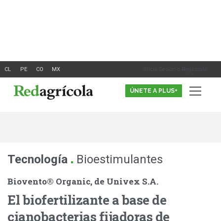
Ir
al
contenido
Inicia Sesión o Registrate
ÚNETE A PLUS+
.
Tecnología
Bioestimulantes
Biovento® Organic, de Univex S.A.
El biofertilizante a base de
cianobacterias fijadoras de